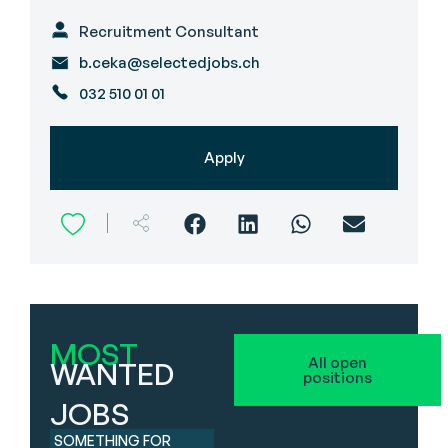
Recruitment Consultant
b.ceka@selectedjobs.ch
032 510 01 01
Apply
MOST
All open
WANTED
positions
JOBS
SOMETHING FOR