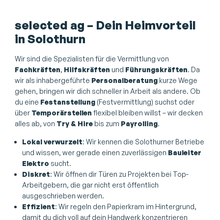
selected ag – Dein Heimvorteil
in Solothurn
Wir sind die Spezialisten für die Vermittlung von
Fachkräften
,
Hilfskräften
und
Führungskräften
. Da
wir als inhabergeführte
Personalberatung
kurze Wege
gehen, bringen wir dich schneller in Arbeit als andere. Ob
du eine
Festanstellung
(Festvermittlung) suchst oder
über
Temporärstellen
flexibel bleiben willst – wir decken
alles ab, von
Try & Hire
bis zum
Payrolling
.
Lokal verwurzelt
: Wir kennen die Solothurner Betriebe
und wissen, wer gerade einen zuverlässigen
Bauleiter
Elektro
sucht.
Diskret
: Wir öffnen dir Türen zu Projekten bei Top-
Arbeitgebern, die gar nicht erst öffentlich
ausgeschrieben werden.
Effizient
: Wir regeln den Papierkram im Hintergrund,
damit du dich voll auf dein Handwerk konzentrieren