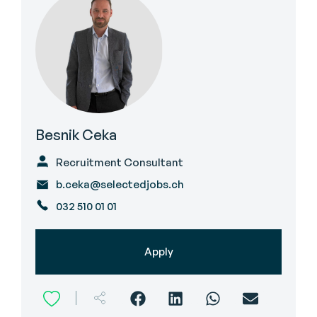
Besnik Ceka
Recruitment Consultant
b.ceka@selectedjobs.ch
032 510 01 01
Apply