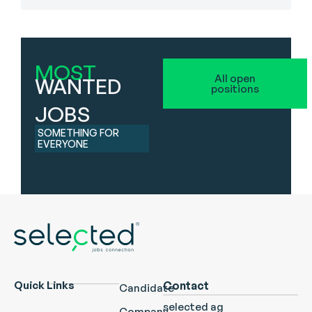
MOST
All open
WANTED
positions
JOBS
SOMETHING FOR
EVERYONE
Quick Links
Contact
Candidate
selected ag
Company