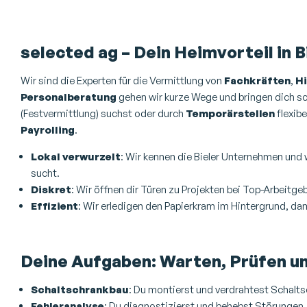
selected ag – Dein Heimvorteil in B
Wir sind die Experten für die Vermittlung von
Fachkräften
,
Hi
Personalberatung
gehen wir kurze Wege und bringen dich schn
(Festvermittlung) suchst oder durch
Temporärstellen
flexibe
Payrolling
.
Lokal verwurzelt
: Wir kennen die Bieler Unternehmen und w
sucht.
Diskret
: Wir öffnen dir Türen zu Projekten bei Top-Arbeitge
Effizient
: Wir erledigen den Papierkram im Hintergrund, dam
Deine Aufgaben: Warten, Prüfen u
Schaltschrankbau
: Du montierst und verdrahtest Schalts
Fehleranalyse
: Du diagnostizierst und behebst Störungen,