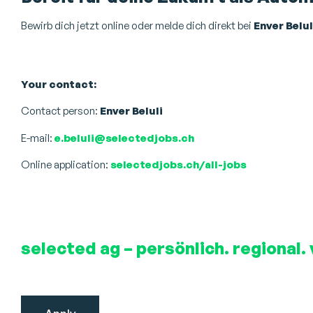
Bewirb dich jetzt online oder melde dich direkt bei
Enver Belul
Your contact:
Contact person:
Enver Beluli
E-mail:
e.beluli@selectedjobs.ch
Online application:
selectedjobs.ch/all-jobs
selected ag – persönlich. regional. 