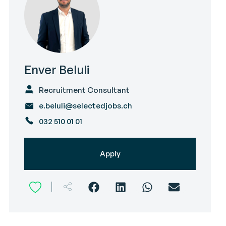
Enver Beluli
Recruitment Consultant
e.beluli@selectedjobs.ch
032 510 01 01
Apply