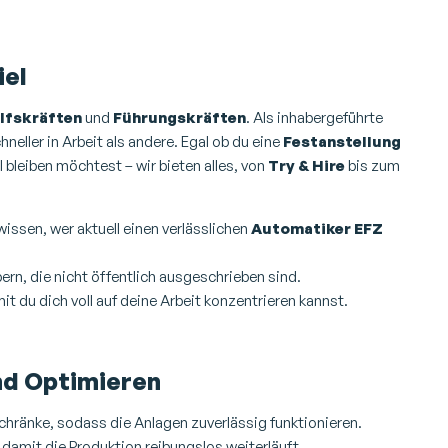
iel
lfskräften
und
Führungskräften
. Als inhabergeführte
eller in Arbeit als andere. Egal ob du eine
Festanstellung
l bleiben möchtest – wir bieten alles, von
Try & Hire
bis zum
issen, wer aktuell einen verlässlichen
Automatiker EFZ
bern, die nicht öffentlich ausgeschrieben sind.
it du dich voll auf deine Arbeit konzentrieren kannst.
nd Optimieren
chränke, sodass die Anlagen zuverlässig funktionieren.
 damit die Produktion reibungslos weiterläuft.