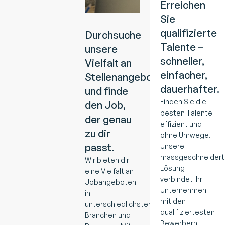
Erreichen
Sie
qualifizierte
Durchsuche
Talente –
unsere
schneller,
Vielfalt an
einfacher,
Stellenangeboten
dauerhafter.
und finde
Finden Sie die
den Job,
besten Talente
der genau
effizient und
zu dir
ohne Umwege.
passt.
Unsere
massgeschneidert
Wir bieten dir
Lösung
eine Vielfalt an
verbindet Ihr
Jobangeboten
Unternehmen
in
mit den
unterschiedlichsten
qualifiziertesten
Branchen und
Bewerbern,