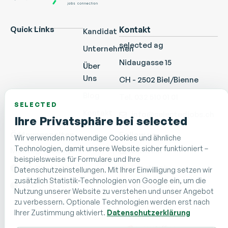
Quick Links
Kontakt
Kandidat
selected ag
Unternehmen
Nidaugasse 15
Über
Uns
CH - 2502 Biel/Bienne
Blog
Tel. 032 510 01 01
SELECTED
Kontakt
info@selectedjobs.ch
Ihre Privatsphäre bei selected
Öffnungszeiten
Follow us
Wir verwenden notwendige Cookies und ähnliche
Technologien, damit unsere Website sicher funktioniert –
Montag-Freitag
LinkedIn
beispielsweise für Formulare und Ihre
08:00 – 12:00
Facebook
Datenschutzeinstellungen. Mit Ihrer Einwilligung setzen wir
zusätzlich Statistik-Technologien von Google ein, um die
13:00 – 17:30
Instagram
Nutzung unserer Website zu verstehen und unser Angebot
zu verbessern. Optionale Technologien werden erst nach
TikTok
Ihrer Zustimmung aktiviert.
Datenschutzerklärung