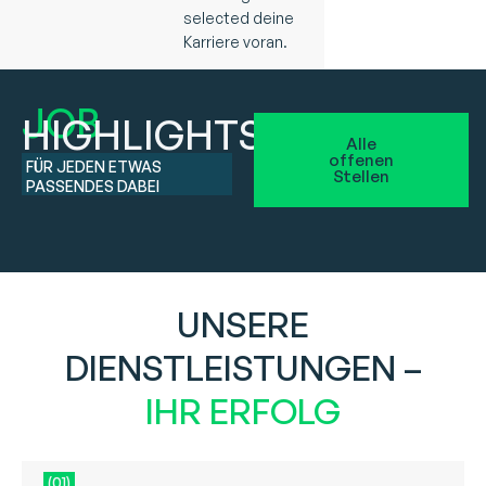
selected deine
Karriere voran.
JOB
HIGHLIGHTS
Alle
offenen
FÜR JEDEN ETWAS
Stellen
PASSENDES DABEI
UNSERE
DIENSTLEISTUNGEN –
IHR ERFOLG
(01)