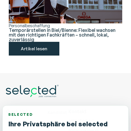
Personalbeschaffung
Temporärstellen in Biel/Bienne: Flexibel wachsen
mit den richtigen Fachkräften – schnell, lokal,
zuverlässig
Artikel lesen
Quick Links
Kontakt
Kandidat
SELECTED
selected ag
Unternehmen
Ihre Privatsphäre bei selected
Nidaugasse 15