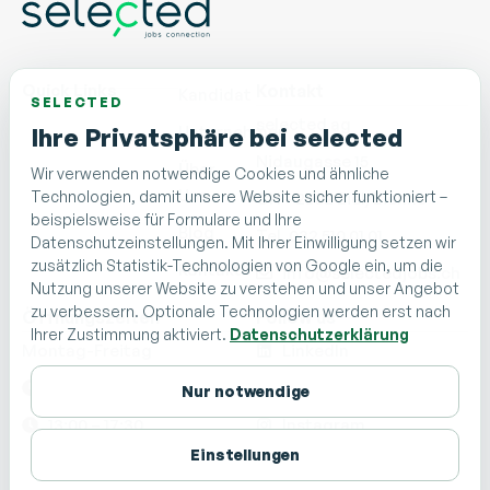
Quick Links
Kontakt
Kandidat
SELECTED
selected ag
Unternehmen
Ihre Privatsphäre bei selected
Nidaugasse 15
Über
Wir verwenden notwendige Cookies und ähnliche
Uns
Technologien, damit unsere Website sicher funktioniert –
CH - 2502 Biel/Bienne
beispielsweise für Formulare und Ihre
Blog
Tel. 032 510 01 01
Datenschutzeinstellungen. Mit Ihrer Einwilligung setzen wir
zusätzlich Statistik-Technologien von Google ein, um die
Kontakt
info@selectedjobs.ch
Nutzung unserer Website zu verstehen und unser Angebot
zu verbessern. Optionale Technologien werden erst nach
Öffnungszeiten
Follow us
Ihrer Zustimmung aktiviert.
Datenschutzerklärung
Montag-Freitag
LinkedIn
08:00 – 12:00
Facebook
Nur notwendige
13:00 – 17:30
Instagram
Einstellungen
TikTok