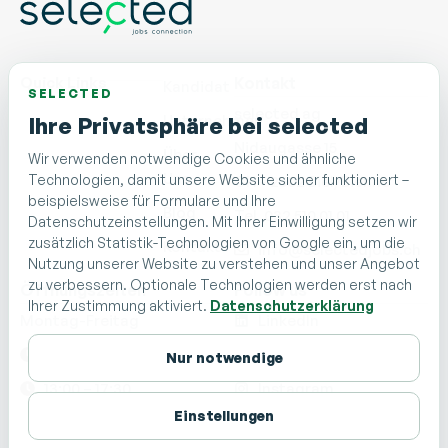
Quick Links
Kontakt
Kandidat
SELECTED
selected ag
Unternehmen
Ihre Privatsphäre bei selected
Nidaugasse 15
Über
Wir verwenden notwendige Cookies und ähnliche
Uns
Technologien, damit unsere Website sicher funktioniert –
CH - 2502 Biel/Bienne
beispielsweise für Formulare und Ihre
Blog
Tel. 032 510 01 01
Datenschutzeinstellungen. Mit Ihrer Einwilligung setzen wir
zusätzlich Statistik-Technologien von Google ein, um die
Kontakt
info@selectedjobs.ch
Nutzung unserer Website zu verstehen und unser Angebot
zu verbessern. Optionale Technologien werden erst nach
Öffnungszeiten
Follow us
Ihrer Zustimmung aktiviert.
Datenschutzerklärung
Montag-Freitag
LinkedIn
08:00 – 12:00
Facebook
Nur notwendige
13:00 – 17:30
Instagram
Einstellungen
TikTok