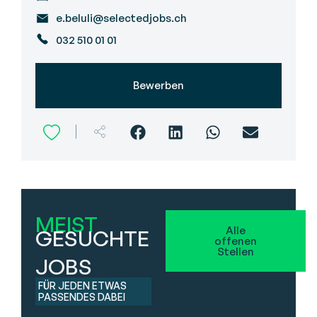
e.beluli@selectedjobs.ch
032 510 01 01
Bewerben
MEIST
Alle
GESUCHTE
offenen
Stellen
JOBS
FÜR JEDEN ETWAS
PASSENDES DABEI