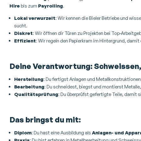
Hire
bis zum
Payrolling
.
Lokal verwurzelt
: Wir kennen die Bieler Betriebe und wis
sucht.
Diskret
: Wir öffnen dir Türen zu Projekten bei Top-Arbeitge
Effizient
: Wir regeln den Papierkram im Hintergrund, damit 
Deine Verantwortung: Schweissen,
Herstellung
: Du fertigst Anlagen und Metallkonstruktione
Bearbeitung
: Du schneidest, biegst und montierst Metalle,
Qualitätsprüfung
: Du überprüfst gefertigte Teile, damit
Das bringst du mit:
Diplom
: Du hast eine Ausbildung als
Anlagen- und Appar
Praxis
: Du bist erfahren in Metallbearbeitung und Schweis