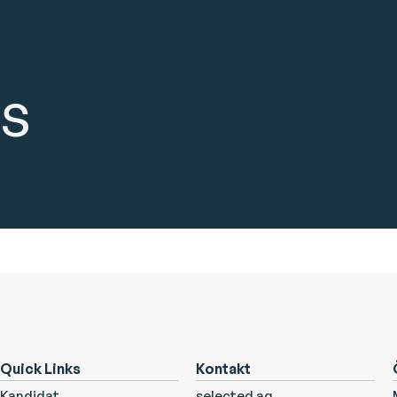
BS
Quick Links
Kontakt
Kandidat
selected ag