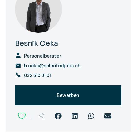
Besnik Ceka
Personalberater
b.ceka@selectedjobs.ch
032 510 01 01
Bewerben