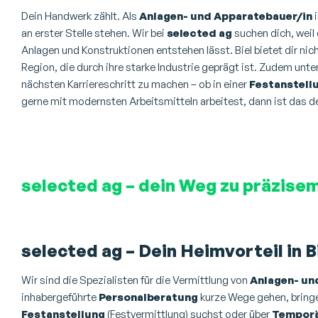
Dein Handwerk zählt. Als
Anlagen- und Apparatebauer/in
i
an erster Stelle stehen. Wir bei
selected ag
suchen dich, weil 
Anlagen und Konstruktionen entstehen lässt. Biel bietet dir ni
Region, die durch ihre starke Industrie geprägt ist. Zudem unt
nächsten Karriereschritt zu machen – ob in einer
Festanstell
gerne mit modernsten Arbeitsmitteln arbeitest, dann ist das 
selected ag – dein Weg zu präzisem
selected ag – Dein Heimvorteil in B
Wir sind die Spezialisten für die Vermittlung von
Anlagen- un
inhabergeführte
Personalberatung
kurze Wege gehen, bringen
Festanstellung
(Festvermittlung) suchst oder über
Temporä