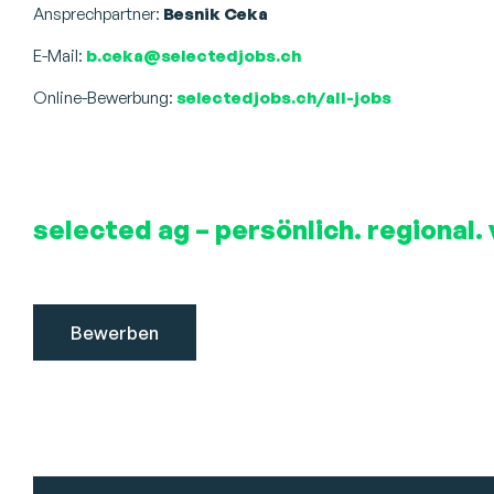
Ansprechpartner:
Besnik Ceka
E-Mail:
b.ceka@selectedjobs.ch
Online-Bewerbung:
selectedjobs.ch/all-jobs
selected ag – persönlich. regional. 