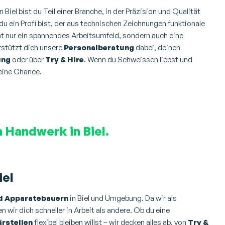
n Biel bist du Teil einer Branche, in der Präzision und Qualität
du ein Profi bist, der aus technischen Zeichnungen funktionale
cht nur ein spannendes Arbeitsumfeld, sondern auch eine
erstützt dich unsere
Personalberatung
dabei, deinen
ung
oder über
Try & Hire
. Wenn du Schweissen liebst und
deine Chance.
 Handwerk in Biel.
iel
d Apparatebauern
in Biel und Umgebung. Da wir als
 wir dich schneller in Arbeit als andere. Ob du eine
rstellen
flexibel bleiben willst – wir decken alles ab, von
Try &