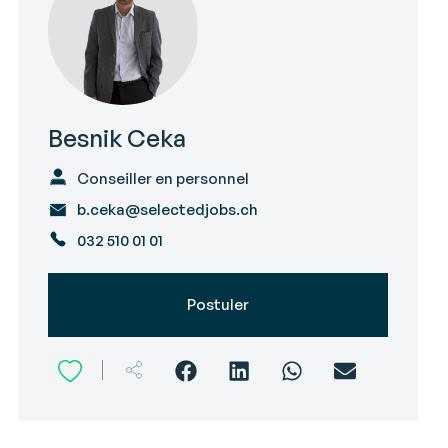
Besnik Ceka
Conseiller en personnel
b.ceka@selectedjobs.ch
032 510 01 01
Postuler