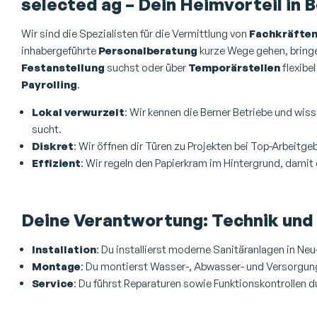
selected ag – Dein Heimvorteil in 
Wir sind die Spezialisten für die Vermittlung von
Fachkräfte
inhabergeführte
Personalberatung
kurze Wege gehen, bringen
Festanstellung
suchst oder über
Temporärstellen
flexibel
Payrolling
.
Lokal verwurzelt
: Wir kennen die Berner Betriebe und wis
sucht.
Diskret
: Wir öffnen dir Türen zu Projekten bei Top-Arbeitge
Effizient
: Wir regeln den Papierkram im Hintergrund, damit 
Deine Verantwortung: Technik und 
Installation
: Du installierst moderne Sanitäranlagen in Neu
Montage
: Du montierst Wasser-, Abwasser- und Versorgungs
Service
: Du führst Reparaturen sowie Funktionskontrollen d