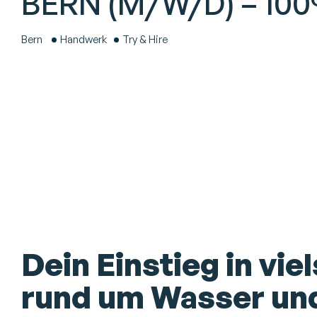
BERN (M/W/D) – 10
Bern
Handwerk
Try & Hire
Dein Einstieg in vie
rund um Wasser und