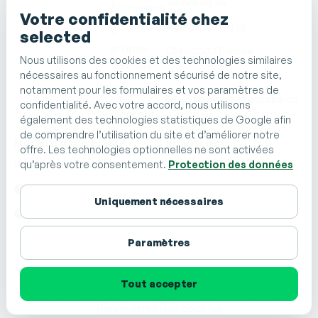
selected sa
Entreprise
Votre confidentialité chez
Rue de Nidau 15
À
selected
propos
CH - 2502 Bienne
Nous utilisons des cookies et des technologies similaires
de nous
Tél. 032 510 01 01
nécessaires au fonctionnement sécurisé de notre site,
Blog
notamment pour les formulaires et vos paramètres de
info@selectedjobs.ch
confidentialité. Avec votre accord, nous utilisons
Contact
également des technologies statistiques de Google afin
de comprendre l’utilisation du site et d’améliorer notre
Horaire d'ouverture
Follow us
offre. Les technologies optionnelles ne sont activées
Du lundi au vendredi
LinkedIn
qu’après votre consentement.
Protection des données
08:00 – 12:00
Facebook
Uniquement nécessaires
13:00 – 17:30
Instagram
TikTok
Paramètres
Membre certifié de
Tout accepter
Tous droits réservés à selected 2026®
Mentions légales
Protection des données
Paramètres des cookies