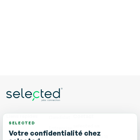
Liens rapides
Contact
Candidat
SELECTED
selected sa
Entreprise
Votre confidentialité chez
Rue de Nidau 15
À