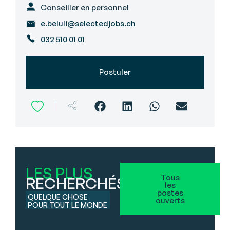
Conseiller en personnel
e.beluli@selectedjobs.ch
032 510 01 01
Postuler
LES PLUS
Tous
RECHERCHÉS
les
postes
QUELQUE CHOSE
ouverts
POUR TOUT LE MONDE