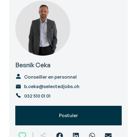
Besnik Ceka
Conseiller en personnel
b.ceka@selectedjobs.ch
032 510 01 01
Postuler