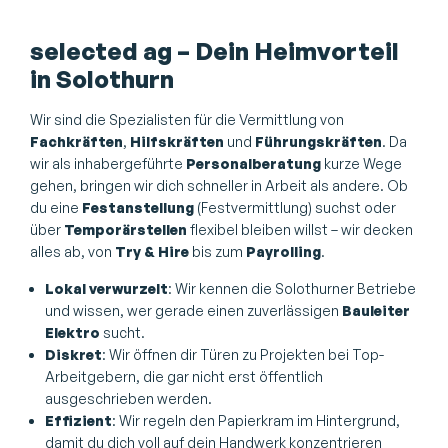
selected ag – Dein Heimvorteil
in Solothurn
Wir sind die Spezialisten für die Vermittlung von
Fachkräften
,
Hilfskräften
und
Führungskräften
. Da
wir als inhabergeführte
Personalberatung
kurze Wege
gehen, bringen wir dich schneller in Arbeit als andere. Ob
du eine
Festanstellung
(Festvermittlung) suchst oder
über
Temporärstellen
flexibel bleiben willst – wir decken
alles ab, von
Try & Hire
bis zum
Payrolling
.
Lokal verwurzelt
: Wir kennen die Solothurner Betriebe
und wissen, wer gerade einen zuverlässigen
Bauleiter
Elektro
sucht.
Diskret
: Wir öffnen dir Türen zu Projekten bei Top-
Arbeitgebern, die gar nicht erst öffentlich
ausgeschrieben werden.
Effizient
: Wir regeln den Papierkram im Hintergrund,
damit du dich voll auf dein Handwerk konzentrieren