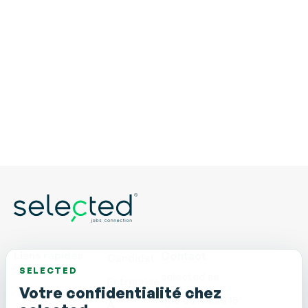
Liens rapides
Contact
Candidat
SELECTED
selected sa
Entreprise
Votre confidentialité chez
Rue de Nidau 15
À