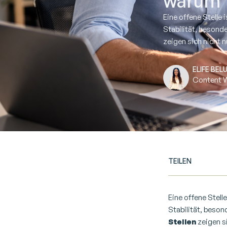
warum 
Eine offene Stelle 
Stabilität, besonde
zeigen sich nicht 
ELIFE BELU
Content W
TEILEN
Eine offene Stelle
Stabilität, beson
Stellen
zeigen s