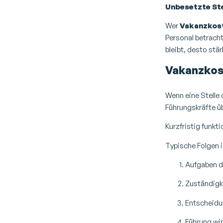
Unbesetzte Ste
Wer
Vakanzkost
Personal betracht
bleibt, desto stä
Vakanzkost
Wenn eine Stelle o
Führungskräfte ü
Kurzfristig funkti
Typische Folgen i
Aufgaben da
Zuständigk
Entscheidu
Führung wir