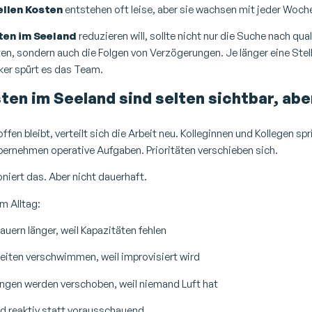
llen Kosten
entstehen oft leise, aber sie wachsen mit jeder Woch
en im Seeland
reduzieren will, sollte nicht nur die Suche nach qua
en, sondern auch die Folgen von Verzögerungen. Je länger eine Stel
rker spürt es das Team.
en im Seeland sind selten sichtbar, abe
ffen bleibt, verteilt sich die Arbeit neu. Kolleginnen und Kollegen spr
bernehmen operative Aufgaben. Prioritäten verschieben sich.
oniert das. Aber nicht dauerhaft.
m Alltag:
uern länger, weil Kapazitäten fehlen
eiten verschwimmen, weil improvisiert wird
ngen werden verschoben, weil niemand Luft hat
d reaktiv statt vorausschauend