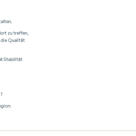
alten.
ort zu treffen,
 die Qualität
l Stabilität
n?
egion: