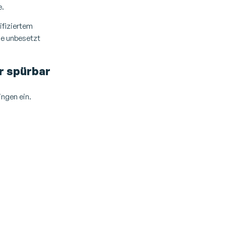
e.
lifiziertem
le unbesetzt
r spürbar
ingen ein.