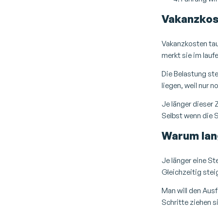
Vakanzkost
Vakanzkosten tauc
merkt sie im lauf
Die Belastung ste
liegen, weil nur n
Je länger dieser 
Selbst wenn die S
Warum lan
Je länger eine St
Gleichzeitig stei
Man will den Ausf
Schritte ziehen 