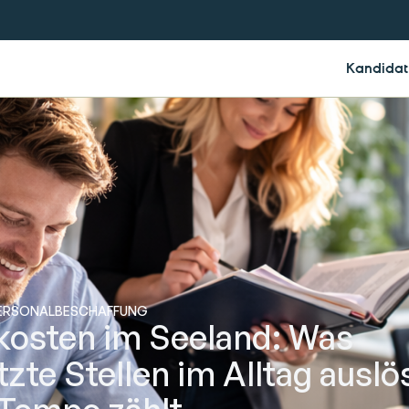
Kandidat
ERSONALBESCHAFFUNG
kosten im Seeland: Was
zte Stellen im Alltag ausl