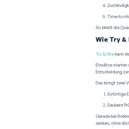
Zuständigke
Time-to-Hire
So bleibt die Qua
Wie Try &
Try & Hire
kann de
Einsätze starten 
Entscheidung zu
Das bringt zwei 
Sofortige E
Saubere Pr
Gerade bei Rollen
senken, ohne die