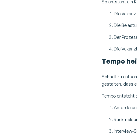
So entsteht ein K
Die Vakanz 
Die Belast
Der Prozess
Die Vakanz
Tempo hei
Schnell zu entsch
gestalten, dass er
Tempo entsteht d
Anforderung
Rückmeldu
Interview-S