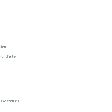
llen.
 fundierte
anzkosten zu