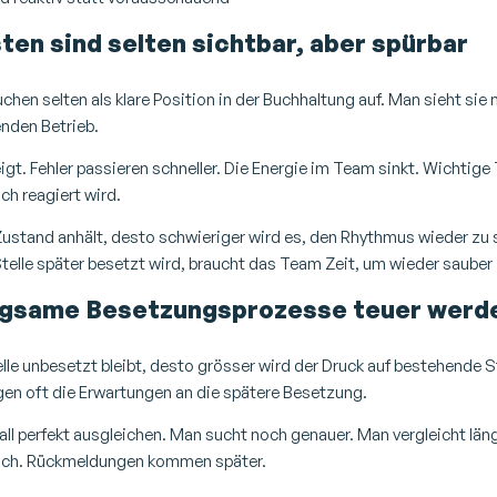
en sind selten sichtbar, aber spürbar
hen selten als klare Position in der Buchhaltung auf. Man sieht sie 
enden Betrieb.
igt. Fehler passieren schneller. Die Energie im Team sinkt. Wichtig
och reagiert wird.
Zustand anhält, desto schwieriger wird es, den Rhythmus wieder zu s
telle später besetzt wird, braucht das Team Zeit, um wieder sauber 
gsame Besetzungsprozesse teuer werd
elle unbesetzt bleibt, desto grösser wird der Druck auf bestehende S
gen oft die Erwartungen an die spätere Besetzung.
all perfekt ausgleichen. Man sucht noch genauer. Man vergleicht läng
sich. Rückmeldungen kommen später.