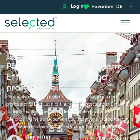
Login
Favoriten
DE
APRIL 29, 2025
PERSONALBESCHAFFUNG
Personalvermittlung in Bern:
Effizient, passgenau und
professionell
Personalvermittlung in Bern: Effizient, passgenau und
professionell Bern ist nicht nur die Hauptstadt der Schweiz,
sondern auch ein bedeutender Wirtschaftsstandort.
Gleichzeitig ist der Bedarf an qualifizierten Mitarbeitenden in
zahlreichen Branchen hoch – von der Industrie über das...
ELIFE BELULI
2 MIN. LESEZEIT