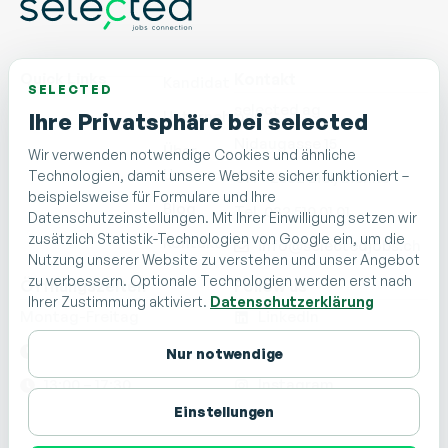
Quick Links
Kontakt
Kandidat
SELECTED
selected ag
Unternehmen
Ihre Privatsphäre bei selected
Nidaugasse 15
Über
Wir verwenden notwendige Cookies und ähnliche
Uns
Technologien, damit unsere Website sicher funktioniert –
CH - 2502 Biel/Bienne
beispielsweise für Formulare und Ihre
Blog
Tel. 032 510 01 01
Datenschutzeinstellungen. Mit Ihrer Einwilligung setzen wir
zusätzlich Statistik-Technologien von Google ein, um die
Kontakt
info@selectedjobs.ch
Nutzung unserer Website zu verstehen und unser Angebot
zu verbessern. Optionale Technologien werden erst nach
Öffnungszeiten
Follow us
Ihrer Zustimmung aktiviert.
Datenschutzerklärung
Montag-Freitag
LinkedIn
08:00 – 12:00
Facebook
Nur notwendige
13:00 – 17:30
Instagram
Einstellungen
TikTok