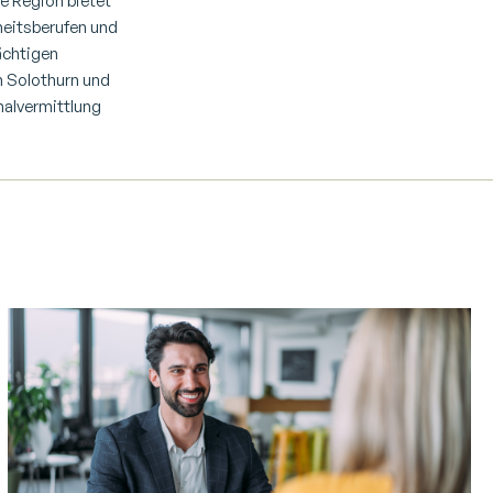
ie Region bietet
heitsberufen und
ächtigen
in Solothurn und
nalvermittlung