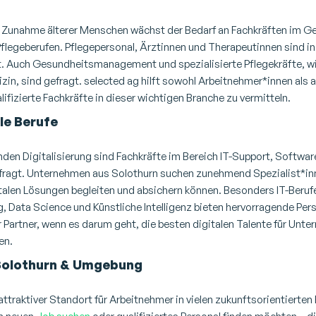
e Zunahme älterer Menschen wächst der Bedarf an Fachkräften im 
flegeberufen. Pflegepersonal, Ärztinnen und Therapeutinnen sind in
. Auch Gesundheitsmanagement und spezialisierte Pflegekräfte, wie
izin, sind gefragt. selected ag hilft sowohl Arbeitnehmer*innen als 
lifizierte Fachkräfte in dieser wichtigen Branche zu vermitteln.
ale Berufe
den Digitalisierung sind Fachkräfte im Bereich IT-Support, Softwa
fragt. Unternehmen aus Solothurn suchen zunehmend Spezialist*inn
talen Lösungen begleiten und absichern können. Besonders IT-Berufe
 Data Science und Künstliche Intelligenz bieten hervorragende Pers
hr Partner, wenn es darum geht, die besten digitalen Talente für Unt
en.
Arbeiten in Solothurn & Umgebung
 Solothurn & Umgebung
 attraktiver Standort für Arbeitnehmer in vielen zukunftsorientierten