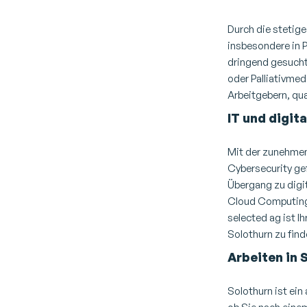
Durch die stetig
insbesondere in P
dringend gesucht
oder Palliativmed
Arbeitgebern, qua
IT und digit
Mit der zunehmen
Cybersecurity ge
Übergang zu digi
Cloud Computing,
selected ag ist I
Solothurn zu find
Arbeiten in
Solothurn ist ein