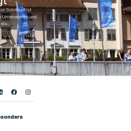
gt
on Solothurn ist
für Unternehmen und
die...
besonders