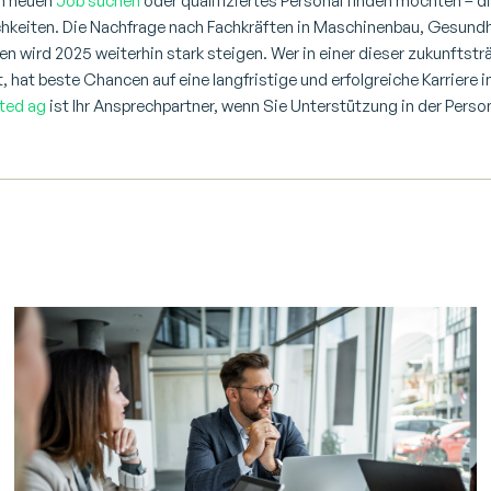
em neuen
Job suchen
oder qualifiziertes Personal finden möchten – d
chkeiten. Die Nachfrage nach Fachkräften in Maschinenbau, Gesund
en wird 2025 weiterhin stark steigen. Wer in einer dieser zukunftstr
t, hat beste Chancen auf eine langfristige und erfolgreiche Karriere 
ted ag
ist Ihr Ansprechpartner, wenn Sie Unterstützung in der Perso