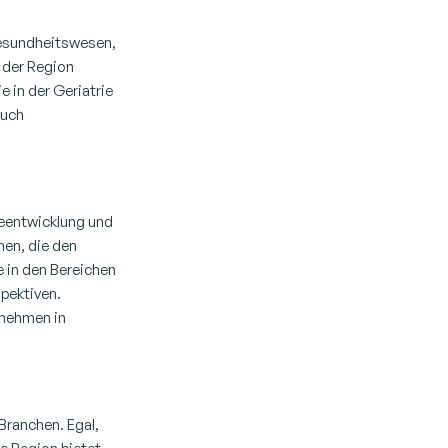
Gesundheitswesen,
 der Region
 in der Geriatrie
auch
reentwicklung und
en, die den
 in den Bereichen
pektiven.
ernehmen in
 Branchen. Egal,