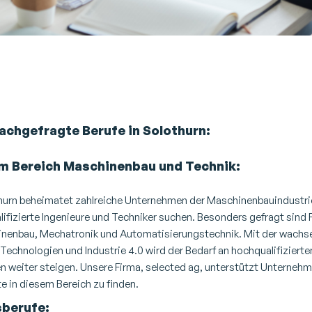
fte arbeiten an Laptops in einem modernen Büro
für Arbeiten in Solothurn und Umgebung.
achgefragte Berufe in Solothurn:
im Bereich Maschinenbau und Technik:
hurn beheimatet zahlreiche Unternehmen der Maschinenbauindustrie
alifizierte Ingenieure und Techniker suchen. Besonders gefragt sind 
inenbau, Mechatronik und Automatisierungstechnik. Mit der wach
Technologien und Industrie 4.0 wird der Bedarf an hochqualifiziert
n weiter steigen. Unsere Firma, selected ag, unterstützt Unternehm
e in diesem Bereich zu finden.
Arbeiten in Solothurn & Umgebung
berufe: