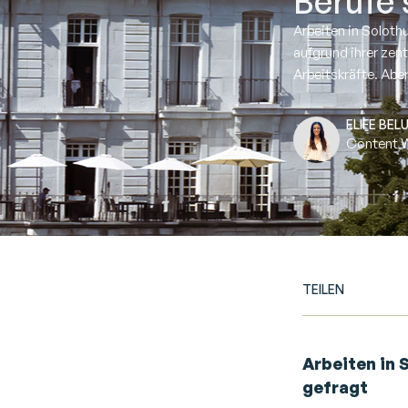
Berufe 
Arbeiten in Soloth
aufgrund ihrer zen
Arbeitskräfte. Aber
ELIFE BELU
Content W
TEILEN
Arbeiten in
gefragt