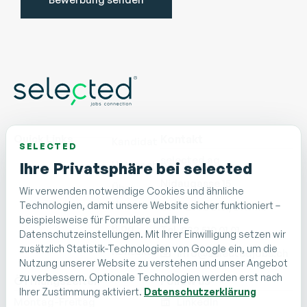
Quick Links
Kontakt
Kandidat
SELECTED
selected ag
Unternehmen
Ihre Privatsphäre bei selected
Nidaugasse 15
Über
Wir verwenden notwendige Cookies und ähnliche
Uns
Technologien, damit unsere Website sicher funktioniert –
CH - 2502 Biel/Bienne
beispielsweise für Formulare und Ihre
Blog
Tel. 032 510 01 01
Datenschutzeinstellungen. Mit Ihrer Einwilligung setzen wir
zusätzlich Statistik-Technologien von Google ein, um die
Kontakt
info@selectedjobs.ch
Nutzung unserer Website zu verstehen und unser Angebot
zu verbessern. Optionale Technologien werden erst nach
Öffnungszeiten
Follow us
Ihrer Zustimmung aktiviert.
Datenschutzerklärung
Montag-Freitag
LinkedIn