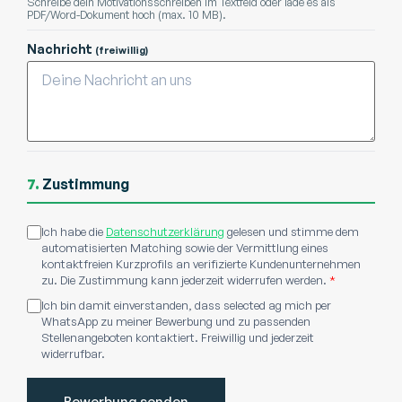
Schreibe dein Motivationsschreiben im Textfeld oder lade es als
PDF/Word-Dokument hoch (max. 10 MB).
Nachricht
(freiwillig)
7.
Zustimmung
Ich habe die
Datenschutzerklärung
gelesen und stimme dem
automatisierten Matching sowie der Vermittlung eines
kontaktfreien Kurzprofils an verifizierte Kundenunternehmen
zu. Die Zustimmung kann jederzeit widerrufen werden.
*
Ich bin damit einverstanden, dass selected ag mich per
WhatsApp zu meiner Bewerbung und zu passenden
Stellenangeboten kontaktiert. Freiwillig und jederzeit
widerrufbar.